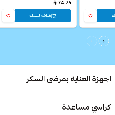
74.75
ة
إضافة للسلة
اجهزة العناية بمرضى السكر
كراسي مساعدة