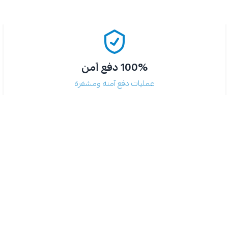
100% دفع آمن
عمليات دفع آمنه ومشفرة
كيفية اختيار مطهر أرضيات فعال - 5
ظ على منزلك نظيفًا
هر أرضيات فعال؟ اكتشف في هذا
طهرات المتوفرة، مع نصائح لاختيار